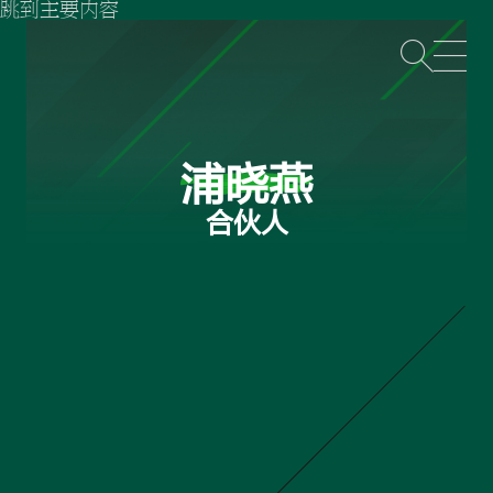
跳到主要内容
打
浦晓燕
合伙人