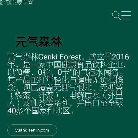
跳到主要内容
打
元气森林Genki Forest，成立于2016
年，是一家中国健康食品饮料企业，
以“0糖、0脂、0卡”的气泡水闻名。
其产品主打年轻化与健康无负担概
念，现已覆盖无糖气泡水、无糖茶
（燃茶、纤茶）、电解质水（外星
人）及乳茶等系列，并出口至全球
40多个国家和地区。
yuanqisenlin.com