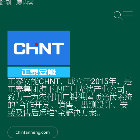
跳到主要内容
打
正泰安能CHNT，成立于2015年，是
正泰集团旗下的户用光伏产业公司，
致力于为农村用户提供屋顶光伏系统
的“合作开发、销售、勘测设计、安
装及售后运维”全解决方案。
chintanneng.com