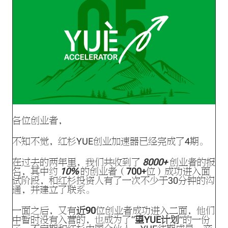
各位创业者，
不知不觉，红杉YUE创业加速器已经完成了4期。
在过去的两年里，我们共收到了
8000+
创业者的报
名，其中约
10%
的创业者（
700+
位）成功进入面
试阶段，和红杉投资人有了一次不少于30分钟的沟
通，并建立了联系。
一面之后，又有
近90
位创业者成功进入二面，他们
中暂时没有入营的，也成为了“
望YUE计划
”的一份