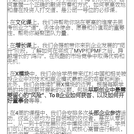
何掌握一个正确的融资节奏和方式，如何更高效地
和潜在投资人打交道，是公司一号位的必修课。
· 在
文化课
上，我们将帮助你站在更高的维度去思
考创业之“道”，去体会使命、愿景和价值观的重要
性，帮助你凝聚团队力量。
· 在
增长课
上，我们会提前带你来到企业发展的“爬
升”阶段，了解如何在完成了MVP和PMF之后，跨
越增长的“鸿沟”，在残酷的市场竞争中取得优势和
先机。
· 在
X模块
中，我们会给学员带来红杉中国和相关被
投企业中对技术和商业模式最前沿的观察和判断。
此外，我们会持续扩展X模块的边界，根据每期学
员的共性问题开展新的议题，包括
早期创业中最需
要留心的“风险”、To B企业如何获客、以及如何开
好董事会
等等。
· 在4周的课程中，我们会安排多次
头部企业参访
活
动。这些公司均为各自领域的佼佼者，是在从零到
一、从一到十的发展阶段中摸爬滚打出来的。学员
们可以和这些企业的创始人或核心高管进行畅谈，