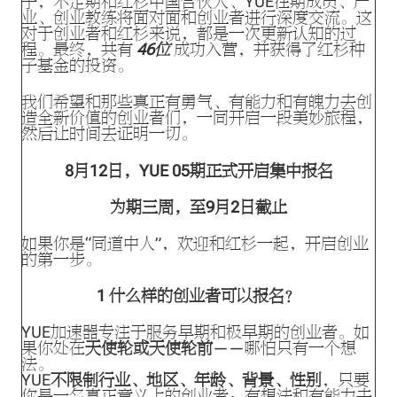
子，不定期和红杉中国合伙人、YUE往期成员、产
业、创业教练将面对面和创业者进行深度交流。这
对于创业者和红杉来说，都是一次更新认知的过
程。最终，共有
46位
成功入营，并获得了红杉种
子基金的投资。
我们希望和那些真正有勇气、有能力和有魄力去创
造全新价值的创业者们，一同开启一段美妙旅程，
然后让时间去证明一切。
8月12日，YUE 05期正式开启集中报名
为期三周，至9月2日截止
如果你是“同道中人”，欢迎和红杉一起，开启创业
的第一步。
1
什么样的创业者可以报名？
YUE加速器专注于服务早期和极早期的创业者。如
果你处在
天使轮或天使轮前
——哪怕只有一个想
法。
YUE
不限制行业、地区、年龄、背景、性别
，只要
你是一名真正意义上的创业者：有想法和有能力去