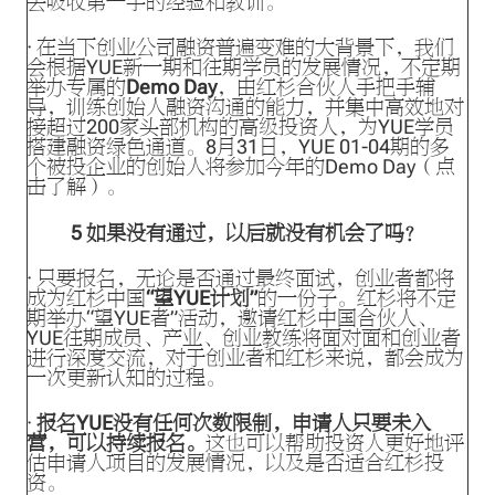
去吸收第一手的经验和教训。
· 在当下创业公司融资普遍变难的大背景下，我们
会根据YUE新一期和往期学员的发展情况，不定期
举办专属的
Demo Day
，由红杉合伙人手把手辅
导，训练创始人融资沟通的能力，并集中高效地对
接超过200家头部机构的高级投资人，为YUE学员
搭建融资绿色通道。8月31日，YUE 01-04期的多
个被投企业的创始人将参加今年的Demo Day（
点
击了解
）。
5
如果没有通过，以后就没有机会了吗？
· 只要报名，无论是否通过最终面试，创业者都将
成为红杉中国
“望YUE计划”
的一份子。红杉将不定
期举办“望YUE者”活动，邀请红杉中国合伙人、
YUE往期成员、产业、创业教练将面对面和创业者
进行深度交流，对于创业者和红杉来说，都会成为
一次更新认知的过程。
·
报名YUE没有任何次数限制，申请人只要未入
营，可以持续报名。
这也可以帮助投资人更好地评
估申请人项目的发展情况，以及是否适合红杉投
资。