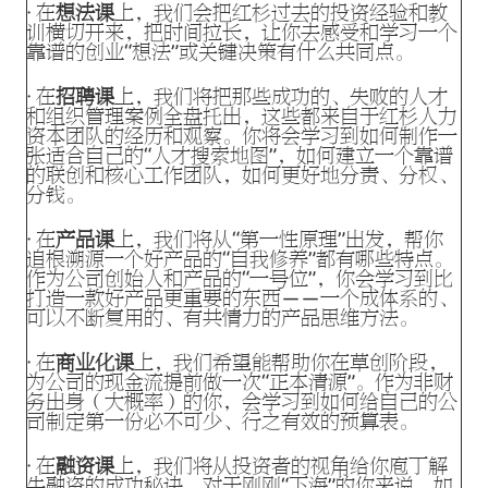
· 在
想法课
上，我们会把红杉过去的投资经验和教
训横切开来，把时间拉长，让你去感受和学习一个
靠谱的创业“想法”或关键决策有什么共同点。
· 在
招聘课
上，我们将把那些成功的、失败的人才
和组织管理案例全盘托出，这些都来自于红杉人力
资本团队的经历和观察。你将会学习到如何制作一
张适合自己的“人才搜索地图”，如何建立一个靠谱
的联创和核心工作团队，如何更好地分责、分权、
分钱。
· 在
产品课
上，我们将从“第一性原理”出发，帮你
追根溯源一个好产品的“自我修养”都有哪些特点。
作为公司创始人和产品的“一号位”，你会学习到比
打造一款好产品更重要的东西——一个成体系的、
可以不断复用的、有共情力的产品思维方法。
· 在
商业化课
上，我们希望能帮助你在草创阶段，
为公司的现金流提前做一次“正本清源”。作为非财
务出身（大概率）的你，会学习到如何给自己的公
司制定第一份必不可少、行之有效的预算表。
· 在
融资课
上，我们将从投资者的视角给你庖丁解
牛融资的成功秘诀。对于刚刚“下海”的你来说，如