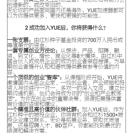
创造新的，或改变旧的。
无论你的产品面向国内还是海外，YUE加速器都可
以为你提供更多、更快和更强的可能性。
2
成功加入YUE后，你将获得什么？
一张支票：
由红杉种子基金投资的700万人民币或
等值美元的资金。
一套专属创业方法论：
从想法、产品、招聘、融
资，到文化、增长、商业化等8大模块，由红杉中
国合伙人或成员企业的成功创业者亲自授课，为早
期创业者提升认知和避坑提供最有参考价值的内
容。
一个顶级的创业“智库”：
从课程阶段开始，YUE将
邀请国内头部企业家、一线创业者、产业领袖和投
资人与你进行一对一、多对一的深入交流，建立长
期沟通机制。他们会将成为你的“创业和产业教练
团”，为你在创业中的重要决策、资源拓展提供富
有价值的咨询和建议。
一个精准且高价值的伙伴社群：
加入YUE后，作为
红杉种子的被投企业，你将有机会和红杉1500+被
投企业建立联系，无论是拓展业务、获取优质信
息，还是招聘人才、BD客户，你都能找到最优的
资源和解决方案。