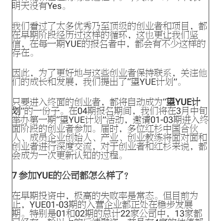
明天没有Yes。
我们看过了太多优秀乃至顶级的创业者和项目，都
在早期阶段经历过这样的循环，这也更让我们坚
信，在每一期YUE的报名者中，都会有不少这样的
存在。
因此，为了更好地与这些创业者保持联系，关注他
们的成长和发展，我们提出了“望YUE计划”。
只要进入终面的创业者，都将自动成为“
望YUE计
划
”的一份子。在04期报名期间，我们将在3月中旬
举办第一期“望YUE计划”活动，邀请01-03期进入终
面阶段的创业者参加。届时，多位红杉中国合伙
人、成员企业创始人、产业、创业教练将面对面和
创业者进行深度交流，对于创业者和红杉来说，都
会成为一次更新认知的过程。
7
参加YUE的公司都怎么样了？
在早期投资中，极高的失败率是常态。但目前为
止，YUE01-03期的入营企业都正处在稳步发展
期。特别是01和02期的总计22家公司中，13家都