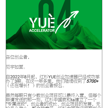
各位创业者，
见字如面。
自2022年8月起，红杉YUE创业加速器已经成功举
办了3期。在这一年多里，我们陆续收到了
5700+
（还在增长！）的创业者报名。
虽然每期只有少数创业项目可以最终入营，但每个
申请发送的那一刻，红杉中国就和ta建立了一个
“专属波段”，创业者的成长、创业项目的发展，无