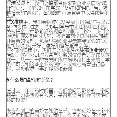
在
增长
课上，我们会提前带你来到企业发展的“爬
升”阶段，了解如何在完成了MVP和PMF之后，跨
越增长的“鸿沟”，在残酷的市场竞争中取得优势和
先机。
在
X模块
中，我们会继续把发展最为迅猛的“生成式
AI”作为核心主题，为04期学员带来红杉中国和相
关被投企业中最前沿的观察和判断。此外，我们会
持续扩展X模块的边界，根据每期学员的共性问题
开展新的议题，包括早期创业中最需要留心的“风
险”以及如何开好、建好和管好董事会等。
在4周的课程中，我们还会安排多次
头部企业参访
活动。这些公司均为各自领域的佼佼者，是在从零
到一、从一到十的发展阶段中摸爬滚打出来的。学
员们可以和这些企业的创始人或核心高管进行畅
谈，去吸收第一手的经验和教训。
6
什么是“望YUE”计划？
在过去一年半的时间里，我们被问到最多的一个问
题是：如果我没有入营，是否就没有机会再获得红
杉的投资？
投资和创业的美妙之处就在于，它永远处在一个不
断怀疑和验证的动态过程中。今天的No，不代表