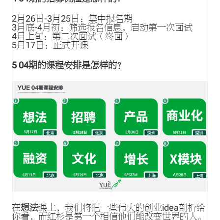
2月26日-3月25日：集中报名期
3月底-4月初：筛选报名信息，启动第一次面试
4月上旬：第二次面试（终面）
5月17日：正式开课
5
04期的课程安排是怎样的？
在
想法
课上，我们将把一些伟大的创业idea剖析给
你看，而红杉是第一个相信他们能改变世界的人。