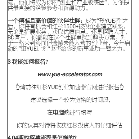
流，他们将成为你的“创业和产业教练团”，为你提
供最直接的经验参考和资源助力。
一个精准且高价值的伙伴社群：
成为“登YUE者”之
后，你将有机会和红杉1500+被投企业建立联系，
无论是拓展业务、获取优质信息，还是招聘人才、
BD客户，你都能在这个社群里找到解决方案。对
于一路来到终面但遗憾未能入营的创业者，今年启
动的“望YUE计划”也将给你的新事业助一臂之力。
3
我该如何报名？
www.yue-accelerator.com
👆请前往红杉YUE创业加速器官网进行报名👆
建议选择一个较为宽裕的时间段,
在
电脑端
进行填写
你的认真对待将收获红杉投资人的仔细评估
4
04期的招募流程是怎样的?