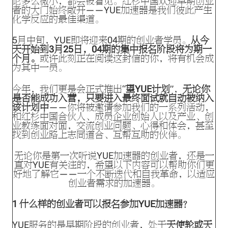
论多么微小，都会被看见。红杉中国欢迎早期创业
者的大门始终敞开——YUE加速器是我们彼此产生
化学反应的最佳渠道。
5月中旬，YUE即将迎来04期的创业者学员。
从今
天开始到3月25日，04期的集中报名阶段将为期一
个月。
或许此刻正在阅读这封信的你，将有机会成
为其中一员。
今年，我们更是会正式推出“
望YUE计划
”，
无论你
是否能成功入营，只要进入最终面试就自动被纳入
该计划中
——你将被邀请参加我们的一系列活动，
和红杉中国合伙人、成员企业创始人以及产业、创
业教练面对面，交流创业问题、心得和体会，甚至
找到创业路上志同道合、互帮互助的伙伴。
无论你是第一次听说YUE加速器的创业者，还是一
直对YUE有关注的，希望以下内容可以帮助你们更
好地了解它——一个不断迭代和自我革命，以适应
创业者需求的加速器。
1
什么样的创业者可以报名参加YUE加速器？
YUE服务的是早期阶段的创业者，处于
天使轮或天