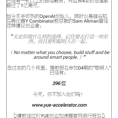
已经有一轮以上的后续融资，并且有4家的估值都
超过了1亿美元。
如今炙手可热的OpenAI创始人，同时也是硅谷知
名孵化器Y Combinator前总裁的Sam Altman曾经
这样建议创业者：
“
无论你做什么样的选择，记住要去打造一些东
西，而且要和聪明人在一起。
（No matter what you choose, build stuff and be
around smart people.）
”
在过去的几个月里，提前报名参加04期的“聪明人”
已经有：
396
位
今天，你不加入他们吗？
www.yue-accelerator.com
👆请前往红杉YUE创业加速器官网进行报名👆