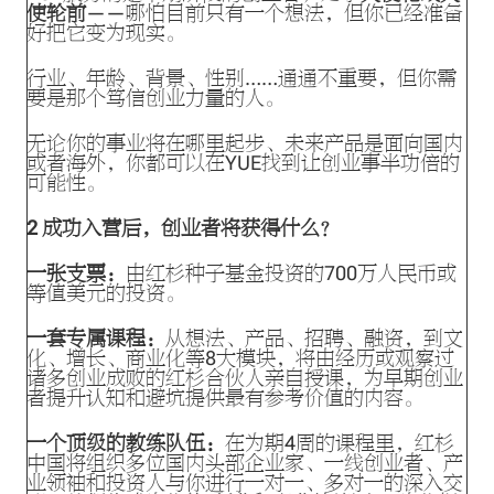
使轮前
——哪怕目前只有一个想法，但你已经准备
好把它变为现实。
行业、年龄、背景、性别……通通不重要，但你需
要是那个笃信创业力量的人。
无论你的事业将在哪里起步、未来产品是面向国内
或者海外，你都可以在YUE找到让创业事半功倍的
可能性。
2
成功入营后，创业者将获得什么？
一张支票：
由红杉种子基金投资的700万人民币或
等值美元的投资。
一套专属课程：
从想法、产品、招聘、融资，到文
化、增长、商业化等8大模块，将由经历或观察过
诸多创业成败的红杉合伙人亲自授课，为早期创业
者提升认知和避坑提供最有参考价值的内容。
一个顶级的教练队伍：
在为期4周的课程里，红杉
中国将组织多位国内头部企业家、一线创业者、产
业领袖和投资人与你进行一对一、多对一的深入交