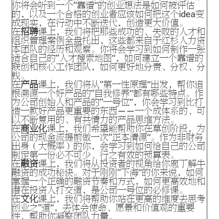
你将会听到一个“靠谱”的创业想法是如何被评估
的，以及一个合格的创业者应该如何把这个idea变
成现实，在行动中不断迭代，创造更大价值。
在
招聘
课上，我们将把那些成功的、失败的人才和
组织管理案例全盘托出，这些都来自于红杉人力资
本团队的经历和观察。你将会学习到如何制作一张
适合自己的“人才搜索地图”，如何建立一个靠谱的
联创和核心工作团队，如何更好地分责、分权、分
钱。
在
产品
课上，我们将从“第一性原理”出发，帮你追
根溯源一个好产品的“自我修养”都有哪些特点。作
为公司创始人和产品的“一号位”，你会学习到比打
造一款好产品更重要的东西——一个成体系的、可
以不断复用的、有共情力的产品思维方法。
在
商业化
课上，我们希望能帮助你在草创阶段，为
公司的现金流提前做一次“正本清源”。作为非财务
出身（大概率）的你，会学习到如何给自己的公司
制定第一份必不可少、行之有效的预算表。
在
融资
课上，我们将从投资者的视角给你庖丁解牛
融资的成功秘诀。对于刚刚“下海”的你来说，如何
掌握一个正确的融资节奏和方式，如何更高效地和
潜在投资人打交道，是公司一号位的必修课。
在
文化
课上，我们将帮助你站在更高的维度去思考
创业之“道”，去体会使命、愿景和价值观的重要
性，帮助你凝聚团队力量。