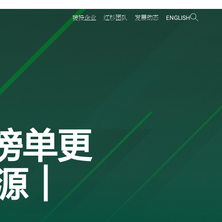
打开搜
被投企业
红杉团队
发展动态
ENGLISH
和榜单更
源｜