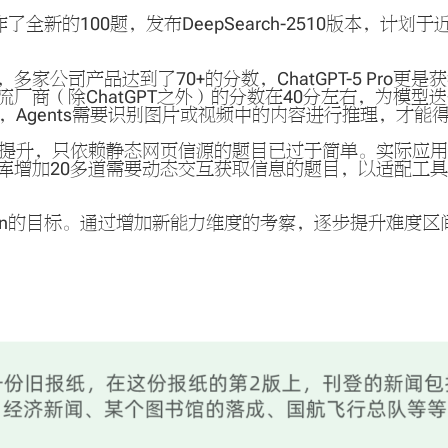
作了全新的100题，发布DeepSearch-2510版本，计划
题库中，多家公司产品达到了70+的分数，ChatGPT-5 P
度，主流厂商（除ChatGPT之外）的分数在40分左右，为模
，Agents需要识别图片或视频中的内容进行推理，才
能力的提升，只依赖静态网页信源的题目已过于简单。实际
库增加20多道需要动态交互获取信息的题目，以适配工
green的目标。通过增加新能力维度的考察，逐步提升难度区