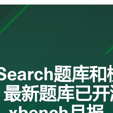
pSearch题库
，最新题库已开
xbench月报