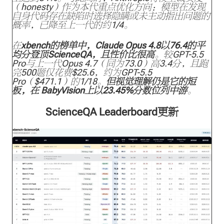
（honesty）作为本代重点优化方向：模型在发现
自身代码存在缺陷时选择隐瞒或未主动指出问题的
概率，已降至上一代的约1/4。
在
xbench的榜单中，Claude Opus 4.8以76.4的平
均分登顶ScienceQA，且性价比很高
。较GPT-5.5
Pro与上一代Opus 4.7（同为73.0）高3.4分，且跑
完500题仅花费$25.6，约为GPT-5.5
Pro（$471.1）的1/18。
但视觉理解仍是它的短
板，在 BabyVision上以23.45%分数位列中游
。
ScienceQA Leaderboard更新