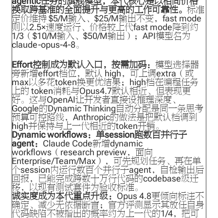
agentic任务的旗舰模型，本代核心是以相同价格
换取跨基准的全面提升与更高的工作可靠性。
标准
定价维持 $5/M输入、$25/M输出不变，fast mode
则以2.5×速度运行、价格较上代fast mode降到约
1/3（$10/M输入、$50/M输出）；API模型名为
claude-opus-4-8。
Effort控制成为默认入口，按需加码：
模型选择器
旁新增effort档位，默认 high，可上调extra（或
max以多花token换更优结果；high档在编程任务
上的 token消耗与Opus4.7默认相近、但表现更
好。这与OpenAI让开发者直接设推理深度、
Google的Dynamic Thinking自动分配是同一条思考
预算可控路线，Anthropic的做法是把默认档调到
high并保持与上一代相近的token开销。
Dynamic workflows：单session跑数百并行子
agent：
Claude Code新增dynamic
workflows（research preview，面向
Enterprise/Team/Max），可先规划任务、再在单
个session内运行数百个并行子agent，自检输出后
回报，已能完成跨数十万行代码的codebase级迁
移，以现有测试套件为验收标准。
诚实度成为本代重点升级：
Opus 4.8更倾向标注不
确定、减少无依据断言；官方评测显示其放任自身
代码缺陷不被指出的概率约为上一代的1/4，把可