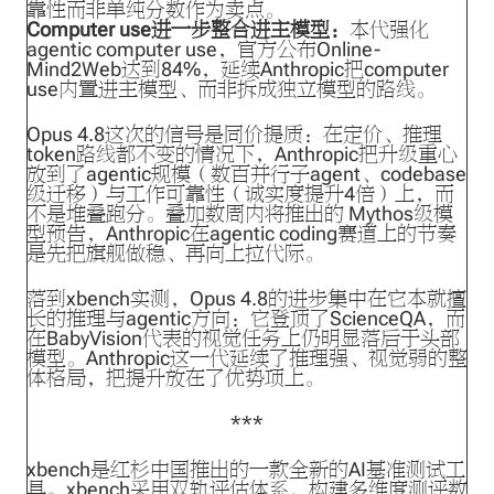
靠性而非单纯分数作为卖点。
Computer use进一步整合进主模型：
本代强化
agentic computer use，官方公布Online-
Mind2Web达到84%，延续Anthropic把computer
use内置进主模型、而非拆成独立模型的路线。
Opus 4.8这次的信号是同价提质：在定价、推理
token路线都不变的情况下，Anthropic把升级重心
放到了agentic规模（数百并行子agent、codebase
级迁移）与工作可靠性（诚实度提升4倍）上，而
不是堆叠跑分。叠加数周内将推出的 Mythos级模
型预告，Anthropic在agentic coding赛道上的节奏
是先把旗舰做稳、再向上拉代际。
落到xbench实测，Opus 4.8的进步集中在它本就擅
长的推理与agentic方向：它登顶了ScienceQA，而
在BabyVision代表的视觉任务上仍明显落后于头部
模型。Anthropic这一代延续了推理强、视觉弱的整
体格局，把提升放在了优势项上。
xbench是红杉中国推出的一款全新的AI基准测试工
具。xbench采用双轨评估体系，构建多维度测评数