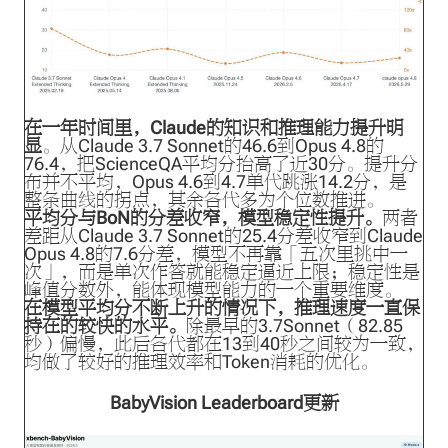
在一年时间里，Claude的知识和推理能力提升明
显
。从Claude 3.7 Sonnet的46.6到Opus 4.8的
76.4，把ScienceQA平均分抬高了近30分。提升分
布并不平均，Opus 4.6到4.7单代跳涨14.2分，是
整条曲线的拐点，其余各代多为个位数推进。
平均分与BoN的分差收窄，模型稳定性提升。
两者
差距从Claude 3.7 Sonnet的25.4分差收窄到Claude
Opus 4.8的7.6分差，模型不再靠「五次里挑中一
次」，而是单次作答就能稳定逼近上限；稳定性是
峰值分数外，能体现模型能力的一个重要维度。
在模型平均分不断上升的情况下，推理速度一直保
持在的较快的水平。
除最早的3.7Sonnet（82.85
秒）偏慢，此后各代都在13到40秒之间较为一致，
均做了较好的推理效率和Token消耗的优化。
BabyVision Leaderboard更新