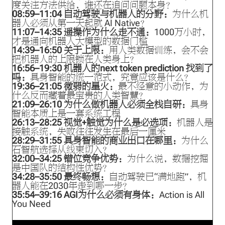
度关注方法供给，谁还在追问问题本身？
08:59
–
11:04
自动驾驶与机器人的分野：
为什么机
器人必须从第一天起就 AI Native？
11:07
–
14:35
遥操作为什么走不通：
1000万小时，
才是通向机器人大模型的数据门槛
14:39
–
16:50
关于上限：
用人类数据训练，会不会
把机器人的上限锁在人类身上？
16:56
–
19:30
机器人的next token prediction 找到了
吗：
具身智能的统一范式，究竟应该是什么？
19:36
–
21:05
微弱的星火：
最不经意的小动作，为
什么反而藏着最宝贵的人类智慧？
21:09
–
26:10
为什么做机器人必须全栈自研：
具身
智能本质上是一套系统工程
26:13
–
28:25
视觉+触觉为什么是必选项：
机器人是
接触系统，失败往往发生在最后一厘米
28:29
–
31:55
具身智能的商业出口在哪里：
为什么
石智航选择从线束切入？
32:00
–
34:25
错位竞争优势：
为什么说，数据挖掘
是中国队的结构性优势？
34:28
–
35:50
最终畅想：
自动驾驶已“满地跑”，机
器人能在2030年走到哪一步？
35:54
–
39:16
AGI为什么必须有身体：
Action is All
You Need