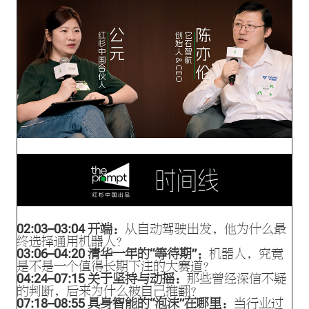
02:03
–
03:04
开端：
从自动驾驶出发，他为什么最
终选择通用机器人？
03:06
–
04:20
清华一年的“等待期”：
机器人，究竟
是不是一个值得长期下注的大赛道？
04:24
–
07:15
关于坚持与动摇：
那些曾经深信不疑
的判断，后来为什么被自己推翻？
07:18
–
08:55
具身智能的“泡沫”在哪里：
当行业过