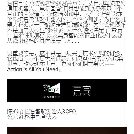
客栏目（
点击跳转至播客栏目
），从自动驾驶走到
通用机器人，重新回答“具身智能到底是不是一个
真正的大赛道”。在这场对谈中，我们将听到陈亦
伦系统复盘他对机器人的几个核心判断：为什么机
器人必须从一开始就走端到端路线？为什么遥操作
不是通向大模型的终局？为什么触觉决定了“最后
一厘米”的成败？以及具身智能的商业化为什么要
从线束这样的具体场景切入……
更重要的是，这不只是一场关于技术路线的讨论，
它也指向一个更大的问题：如果AGI真要进入现实
世界、改变现实世界，它就必须拥有身体——
Action is All You Need。
陈亦伦 它石智航创始人&CEO
公元 红杉中国合伙人