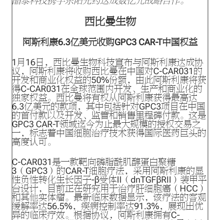
晶泰科技携手东阳光药达成数亿元战略合作。
西比曼生物
阿斯利康6.3亿美元收购GPC3 CAR-T中国权益
1月16日，西比曼生物科技宣布与阿斯利康达成协
议，阿斯利康将收购西比曼在中国对C-CAR031的
开发和商业化权益的50%份额，由此阿斯利康将获
得C-CAR031在全球范围内开发、生产和商业化的
独家权益。西比曼将有权从阿斯利康获得最高达
6.3亿美元的款项，其中包括针对GPC3项目在中国
的首付款以及开发、监管和销售里程碑付款。这是
GPC3 CAR-T领域迄今为止最大规模的授权交易之
一，标志着中国细胞治疗技术获得国际医药巨头的
高度认可。
C-CAR031是一款靶向磷脂酰肌醇蛋白聚糖
3（GPC3）的CAR-T细胞疗法，采用阿斯利康的显
性负性转化生长因子-β受体II（dnTGFβRII）装甲平
台设计，目前正在研究用于治疗肝细胞癌（HCC）
和其他实体瘤。最新临床数据显示，该疗法的客观
缓解率达56.5%，疾病控制率达91.3%，展现出优
异的临床疗效。根据协议，阿斯利康拥有C-