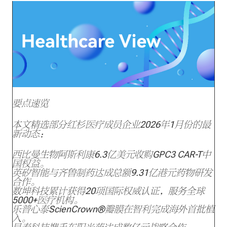
要点速览
本文精选部分红杉医疗成员企业2026年1月份的最
新动态：
西比曼生物阿斯利康6.3亿美元收购GPC3 CAR-T中
国权益。
英矽智能与齐鲁制药达成总额9.31亿港元药物研发
合作。
数坤科技累计获得20项国际权威认证，服务全球
5000+医疗机构。
乐普心泰ScienCrown®瓣膜在智利完成海外首批植
入。