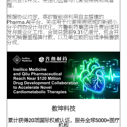
制剂合作开发，关注心血管与代谢类疾病领域管
理。
根据协议约定，英矽智能将利用自主搭建的
Pharma.AI平台，关注用于代谢疾病领域的新颖小
分子药物设计与优化，齐鲁制药集团将负责后续开
发与商业化工作。合同总额超9.31亿港元，包含开
发和销售里程碑付款，以及单位数的后续净销售额
分成。
数坤科技
累计获得20项国际权威认证，服务全球5000+医疗
机构