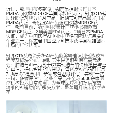
近日，数坤科技多款核心AI产品相继通过日本
PMDA与欧盟MDR CE等国际权威认证。冠脉CTA辅
助诊断及斑块分析AI产品、肺结节AI产品通过日本
PMDA认证，骨密度AI产品通过欧盟MDR CE认
证。截至目前，数坤科技累计已获得15项欧盟
MDR CE认证、3项美国FDA认证、2项日本PMDA
认证，成为中国医疗AI企业中获得国际认证最多的
企业之一，标志着中国医疗AI技术获得高标准国际
市场的广泛认可。
冠脉CTA及斑块分析AI产品能够精准识别冠脉狭窄
程度及斑块分布，辅助医生快速识别潜在高危病
变；肺结节AI产品基于CT实现结节的快速检出与三
维重建，提供智能随访建议；骨密度AI产品可在常
规胸部CT检查中同步完成骨密度评估，实现”一次
扫描，多病评估”。这些产品已在全球5000余家医
疗机构投入日常使用，为全球医疗机构提供高效、
精准的AI辅助诊断解决方案，显著提升临床诊疗效
率。