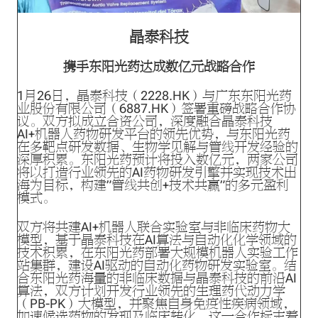
晶泰科技
携手东阳光药达成数亿元战略合作
1月26日，晶泰科技（2228.HK）与广东东阳光药
业股份有限公司（6887.HK）签署重磅战略合作协
议。双方拟成立合资公司，深度融合晶泰科技
AI+机器人药物研发平台的领先优势，与东阳光药
在多靶点研发数据、生物学见解与管线开发经验的
深厚积累。东阳光药预计将投入数亿元，两家公司
将以打造行业领先的AI药物研发引擎并实现技术出
海为目标，构建”管线共创+技术共赢”的多元盈利
模式。
双方将共建AI+机器人联合实验室与非临床药物大
模型，基于晶泰科技在AI算法与自动化化学领域的
技术积累，在东阳光药部署大规模机器人实验工作
站集群，建设AI驱动的自动化药物研发实验室。结
合东阳光药海量的非临床数据与晶泰科技的前沿AI
算法，双方计划开发行业领先的生理药代动力学
（PB-PK）大模型，并聚焦自身免疫性疾病领域，
加速候选药物的发现及临床转化。这一合作标志着