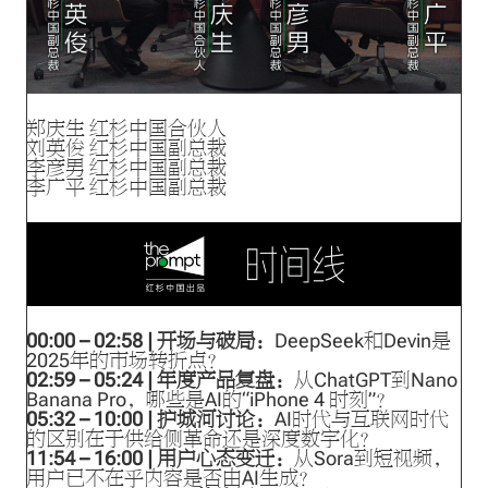
郑庆生 红杉中国合伙人
刘英俊 红杉中国副总裁
李彦男 红杉中国副总裁
李广平 红杉中国副总裁
00:00 – 02:58 | 开场与破局：
DeepSeek和Devin是
2025年的市场转折点？
02:59 – 05:24 | 年度产品复盘：
从ChatGPT到Nano
Banana Pro，哪些是AI的“iPhone 4 时刻”？
05:32 – 10:00 | 护城河讨论：
AI时代与互联网时代
的区别在于供给侧革命还是深度数字化？
11:54 – 16:00 | 用户心态变迁：
从Sora到短视频，
用户已不在乎内容是否由AI生成？