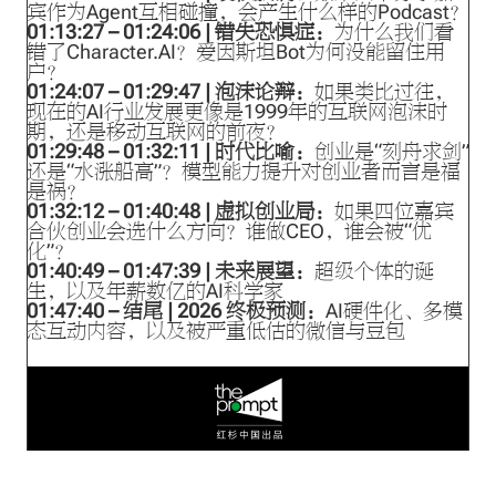
宾作为Agent互相碰撞，会产生什么样的Podcast？
01:13:27 – 01:24:06 | 错失恐惧症：
为什么我们看
错了Character.AI？爱因斯坦Bot为何没能留住用
户？
01:24:07 – 01:29:47 | 泡沫论辩：
如果类比过往，
现在的AI行业发展更像是1999年的互联网泡沫时
期，还是移动互联网的前夜？
01:29:48 – 01:32:11 | 时代比喻：
创业是“刻舟求剑”
还是“水涨船高”？模型能力提升对创业者而言是福
是祸？
01:32:12 – 01:40:48 | 虚拟创业局：
如果四位嘉宾
合伙创业会选什么方向？谁做CEO，谁会被“优
化”？
01:40:49 – 01:47:39 | 未来展望：
超级个体的诞
生，以及年薪数亿的AI科学家
01:47:40 – 结尾 | 2026 终极预测：
AI硬件化、多模
态互动内容，以及被严重低估的微信与豆包