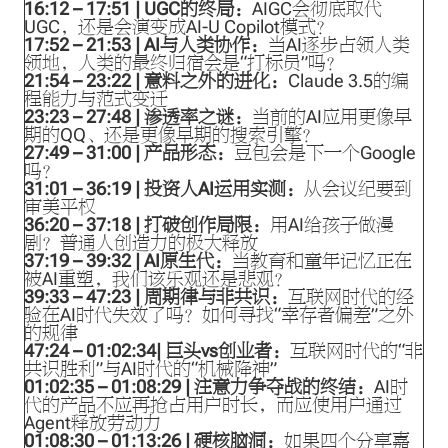
16:12 – 17:51 | UGC的终局：
AIGC会彻底取代
UGC，还是会演变成AI-U Copilot模式？
17:52 – 21:53 | AI与人类协作：
当AI逐步占领人类
领地，人类的最终归宿会是“打标员”吗？
21:54 – 23:22 | 意料之外的进化：
Claude 3.5的编
程能力与范式变迁
23:23 – 27:48 | 渗透率之谜：
当前的AI应用更像早
期的QQ、还是更像早期的搜索引擎？
27:49 – 31:00 | 产品形态：
豆包会是下一个Google
吗？
31:01 – 36:19 | 投资人AI运用实测：
从会议纪要到
审美平权
36:20 – 37:18 | 打破创作局限：
用AI给孩子做漫
剧？普通人创造力的极大释放
37:19 – 39:32 | AI原生代：
当教育和童年记忆正在
被AI重塑，我们该乐观还是悲观？
39:33 – 47:23 | 周期律与非共识：
互联网时代的经
验在AI时代失效了吗？如何寻找“幸存者偏差”之外
的规律
47:24 – 01:02:34| 巨头vs创业者：
互联网时代的“非
共识胜利”与AI时代的“机械降神”
01:02:35 – 01:08:29 | 注意力争夺战的终结：
AI时
代的产品不应再抢占用户时长，而应使用户通过
Agent释放劳动力
01:08:30 – 01:13:26 | 硬核脑洞：
如果四个分享嘉