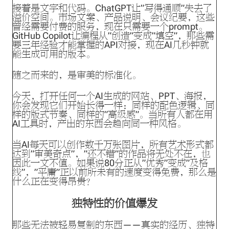
接着是文字和代码。ChatGPT让”写得通顺”失去了
溢价空间。市场文案、产品说明、会议纪要，这些
曾经需要付费的服务，现在只需要一个prompt。
GitHub Copilot让编程从”创造”变成”填空”，那些需
要三年经验才能掌握的API对接，现在AI几秒钟就
能生成可用的版本。
随之而来的，是审美的标准化。
今天，打开任何一个AI生成的网站、PPT、海报，
你会发现它们开始长得一样：同样的配色逻辑、同
样的版式节奏、同样的”高级感”。当所有人都在用
AI工具时，产出的东西会趋向同一种风格。
当AI每天可以创作数千万张图片，所有艺术形式都
达到”审美奇点”，”还不错”的作品将无处不在，也
因此一文不值。如果说80分正从”优秀”变成”及格
线”，”平庸”正以前所未有的速度变得免费，那么是
什么正在变得昂贵？
独特性的价值爆发
那些无法被轻易复制的东西——真实的经历、独特