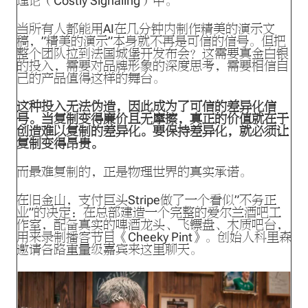
理论（Costly Signaling）中。
当所有人都能用AI在几分钟内制作精美的演示文
稿，”精美的演示”本身就不再是可信的信号。但把
整个团队拉到法国城堡开发布会？这需要真金白银
的投入，需要对品牌形象的深度思考，需要相信自
己的产品值得这样的舞台。
这种投入无法伪造，因此成为了可信的差异化信
号。当复制变得廉价且无摩擦，真正的价值就在于
创造难以复制的差异化。要保持差异化，就必须让
复制变得昂贵。
而最难复制的，正是物理世界的真实承诺。
在旧金山，支付巨头Stripe做了一个看似”不务正
业”的决定：在总部建造一个完整的爱尔兰酒吧工
作室，配备真实的啤酒龙头、飞镖盘、木质吧台，
用来录制播客节目《Cheeky Pint》。创始人科里森
邀请各路重量级嘉宾来这里聊天。