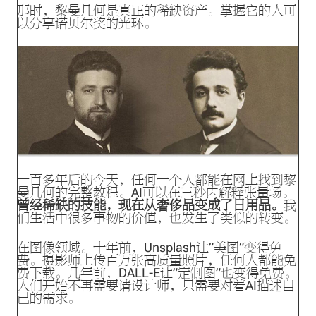
那时，黎曼几何是真正的稀缺资产。掌握它的人可
以分享诺贝尔奖的光环。
一百多年后的今天，任何一个人都能在网上找到黎
曼几何的完整教程。AI可以在三秒内解释张量场。
曾经稀缺的技能，现在从奢侈品变成了日用品。
我
们生活中很多事物的价值，也发生了类似的转变。
在图像领域。十年前，Unsplash让”美图”变得免
费。摄影师上传百万张高质量照片，任何人都能免
费下载。几年前，DALL-E让”定制图”也变得免费。
人们开始不再需要请设计师，只需要对着AI描述自
己的需求。