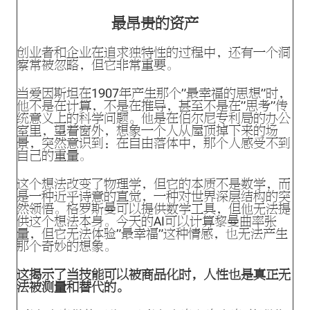
最昂贵的资产
创业者和企业在追求独特性的过程中，还有一个洞
察常被忽略，但它非常重要。
当爱因斯坦在1907年产生那个”最幸福的思想”时，
他不是在计算，不是在推导，甚至不是在”思考”传
统意义上的科学问题。他是在伯尔尼专利局的办公
室里，望着窗外，想象一个人从屋顶掉下来的场
景，突然意识到：在自由落体中，那个人感受不到
自己的重量。
这个想法改变了物理学，但它的本质不是数学，而
是一种近乎诗意的直觉，一种对世界深层结构的突
然领悟。格罗斯曼可以提供数学工具，但他无法提
供这个想法本身。今天的AI可以计算黎曼曲率张
量，但它无法体验”最幸福”这种情感，也无法产生
那个奇妙的想象。
这揭示了当技能可以被商品化时，人性也是真正无
法被测量和替代的。