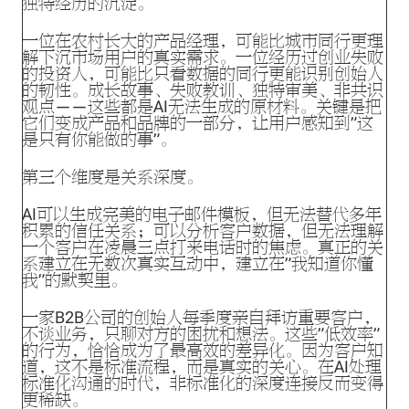
独特经历的沉淀。
一位在农村长大的产品经理，可能比城市同行更理
解下沉市场用户的真实需求。一位经历过创业失败
的投资人，可能比只看数据的同行更能识别创始人
的韧性。成长故事、失败教训、独特审美、非共识
观点——这些都是AI无法生成的原材料。关键是把
它们变成产品和品牌的一部分，让用户感知到”这
是只有你能做的事”。
第三个维度是关系深度。
AI可以生成完美的电子邮件模板，但无法替代多年
积累的信任关系；可以分析客户数据，但无法理解
一个客户在凌晨三点打来电话时的焦虑。真正的关
系建立在无数次真实互动中，建立在”我知道你懂
我”的默契里。
一家B2B公司的创始人每季度亲自拜访重要客户，
不谈业务，只聊对方的困扰和想法。这些”低效率”
的行为，恰恰成为了最高效的差异化。因为客户知
道，这不是标准流程，而是真实的关心。在AI处理
标准化沟通的时代，非标准化的深度连接反而变得
更稀缺。