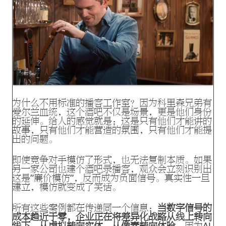
为什么不用标准的播客工作室？因为科里森兄弟有
爱尔兰血统，这个酒吧不仅是场景，更是他们身份
的延伸。给人的感觉就是：这是只有他们才能讲的
故事，只有他们才能营造的氛围，只有他们才能提
出的问题。
即使竞争对手模仿了形式，也无法复制本质。如果
另一家公司也建个酒吧录播客，观众会立刻识别出
这是”廉价模仿”，反而成为负面信号。真实性一旦
建立，模仿就变成了笑话。
所有这些案例都在传递同一个信息：
当数字信号的
成本趋近于零，企业正在将差异化战略从线上转向
线下，从虚拟转向实体，从像素转向体验。
因为AI