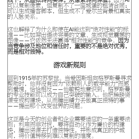
可以复制像素，但复制不了一座城堡的租赁合同；
可以生成播客脚本，但生成不了爱尔兰背景和真实
的人脉关系。
这也解释了为什么即使在AI能达到”绝对性能”的标
准——比如写出语法完美的文章、生成视觉震撼的
图像——它依然无法赢得”相对性能”的竞争。
因为
当竞争涉及地位和信任时，重要的不是绝对优秀，
而是相对独特。
游戏新规则
回到1915年的苏黎世。当爱因斯坦向格罗斯曼寻求
帮助时，他并没有因为”依赖别人的数学能力”而感
到羞愧，恰恰相反——他敏锐地意识到，格罗斯曼
的专业技能可以成为自己突破的输入。他把稀缺资
源变成构建块，从而腾出精力去做真正独特的事
——提出那个改变世界的问题。
这正是今天的创业者和企业需要适应的一条重要法
则：利用而非对抗，要将自动化作为廉价的构建
块，腾出资源去打造独特性，并形成真正的护城
河，将价值转移到难以复制的维度。