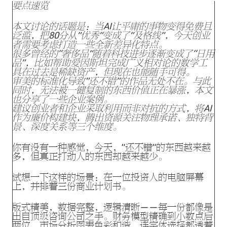
要点速览
本文讨论的话题是：当AI让平庸的事物变得免费且
泛滥，把80分从”优秀”变成了”及格线”，今天创业
者需要考虑打造一些全新差异化特点。
很多曾经的“奢侈品”随着科技进步逐渐变成了“日用
品”，比如帮助爱因斯坦完成广义相对论的数学工
具在过去是稀缺资产，但现在也能随手可得。
审美的标准化导致”还不错”的作品无处不在。与此
同时，无法被一键复制的东西价值正在暴涨，本文
也分享了一些企业案例。
建议创业者和企业采取利用而非对抗的方式，将AI
作为廉价构建块，腾出资源关注物理承诺、独特背
景、深度关系等三个维度。
你有没有一种感觉，今天，”还不错”的东西越来越
多，但真正打动人的东西却越来越少。
试想一下这样的场景：在一位投资人的电脑屏幕
上，并排着三份商业计划书。
版式精美，数据完整，逻辑清晰——每一份都像是
出自顶级咨询公司之手。财务模型精确到小数点后
两位，市场分析图表色彩和谐，连字体选择都透着