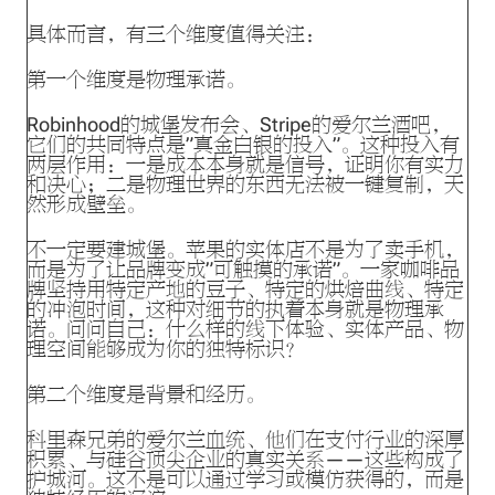
具体而言，有三个维度值得关注：
第一个维度是物理承诺。
Robinhood的城堡发布会、Stripe的爱尔兰酒吧，
它们的共同特点是”真金白银的投入”。这种投入有
两层作用：一是成本本身就是信号，证明你有实力
和决心；二是物理世界的东西无法被一键复制，天
然形成壁垒。
不一定要建城堡。苹果的实体店不是为了卖手机，
而是为了让品牌变成”可触摸的承诺”。一家咖啡品
牌坚持用特定产地的豆子、特定的烘焙曲线、特定
的冲泡时间，这种对细节的执着本身就是物理承
诺。问问自己：什么样的线下体验、实体产品、物
理空间能够成为你的独特标识？
第二个维度是背景和经历。
科里森兄弟的爱尔兰血统、他们在支付行业的深厚
积累、与硅谷顶尖企业的真实关系——这些构成了
护城河。这不是可以通过学习或模仿获得的，而是