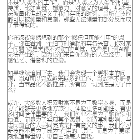
不是”人类做的工作”，而是”人类之为人类”的那些
特质，比如直觉、想象力、对意义的追寻、那些无
法被量化但却定义了我们存在的时刻。当所有技能
都可以被测量和复制，那些无法测量的部分反而成
了最稀缺的。
你在深夜突然想到的那个”疯狂但可能有用”的点
子，你在看到一个细节时涌起的莫名兴奋，你对某
个问题”就是觉得不对劲”的直觉，这些是任何AI都
无法产生的，因为它们来自你独特的人生经历、情
感记忆、潜意识的连接。
如果继续追问下去，我们会发现一个更根本的问
题：当AI可以完成越来越多的工作，当效率不断提
升，当商品化不断推进，所有这一切到底是为了什
么？
或许，大多数人积累财富不是为了数字本身，而是
为了能够去更多地方旅行、体验更多可能性、有更
多时间陪伴重要的人。我们创业不是为了融资额和
估值，而是为了实现某个愿景、创造某种影响、与
志同道合的人共同完成某件有意义的事。我们学习
新技能不是为了成为”有用的工具”，而是为了更深
刻地理解世界、更自由地表达自我。