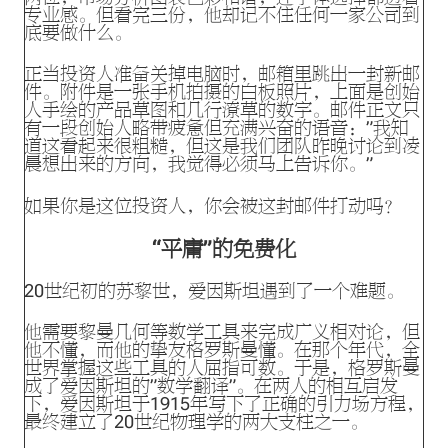
专业感。但看完三份，他却记不住任何一家公司到
底要做什么。
正当投资人准备关掉电脑时，邮箱里跳出一封新邮
件。附件是一张手机拍摄的白板照片，上面是创始
人手绘的产品草图和几行潦草的数字。邮件正文只
有一段创始人略带疲惫但充满兴奋的语音：”我知
道这看起来很粗糙，但这是我们团队昨晚讨论到凌
晨想出来的方向，我觉得必须马上告诉你。”
如果你是这位投资人，你会被这封邮件打动吗？
“平庸”的免费化
20世纪初的苏黎世，爱因斯坦遇到了一个难题。
他需要黎曼几何等数学工具来完成广义相对论，但
他不懂，而他的挚友格罗斯曼懂。在那个年代，全
世界掌握这些工具的人屈指可数。于是，格罗斯曼
成了爱因斯坦的”数学翻译”。在两人的相互启发
下，爱因斯坦于1915年写下了正确的引力场方程，
最终建立了20世纪物理学的两大支柱之一。